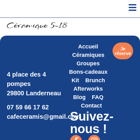
Céramique 5-18
Accueil
Je
réserve
Céramiques
Groupes
Bons-cadeaux
4 place des 4
Kit
Brunch
pompes
Afterworks
29800 Landerneau
Blog
FAQ
Contact
07 59 66 17 62
Suivez-
cafeceramis@gmail.com
nous !