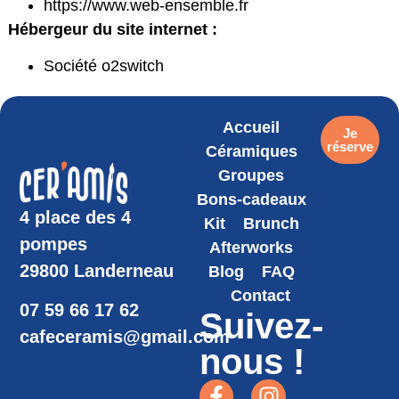
https://www.web-ensemble.fr
Hébergeur du site internet :
Société o2switch
Accueil
Je
réserve
Céramiques
Groupes
Bons-cadeaux
4 place des 4
Kit
Brunch
pompes
Afterworks
29800 Landerneau
Blog
FAQ
Contact
07 59 66 17 62
Suivez-
cafeceramis@gmail.com
nous !