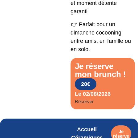
et moment détente
garanti
👉 Parfait pour un
dimanche cocooning
entre amis, en famille ou
en solo.
Je réserve
mon brunch !
20€
Le 02/08/2026
Réserver
Accueil
Je
réserve
Céramiques